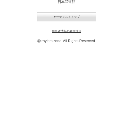
日本武道館
EXILE TAKAHIRO 武道館 LIVE 2026
"JUBILEE"~20th Anniversary~
アーティストトップ
20年分のありがとうをあなたへ
利用者情報の外部送信
詳細はこちら
Ⓒ rhythm zone. All Rights Reserved.
https://www.ldh-liveschedule.jp/sys/tour/42824/
2026.09.25（金）
【東京】日本武道館
SCHEDULE一覧へ戻る