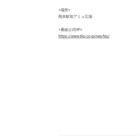
<場所>
熊本駅前アミュ広場
<番組公式HP>
https://www.tku.co.jp/nes-fes/