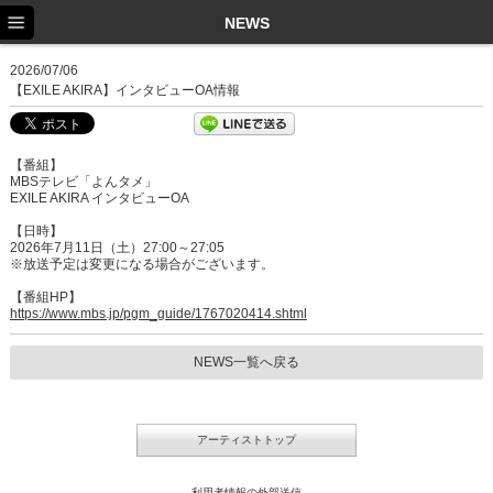
TOP
NEWS
NEWS
2026/07/06
【EXILE AKIRA】インタビューOA情報
SCHEDULE
PROFILE
【番組】
MBSテレビ「よんタメ」
DISCOGRAPHY
EXILE AKIRA インタビューOA
【日時】
EX FAMILY
2026年7月11日（土）27:00～27:05
※放送予定は変更になる場合がございます。
【番組HP】
https://www.mbs.jp/pgm_guide/1767020414.shtml
NEWS一覧へ戻る
アーティストトップ
利用者情報の外部送信