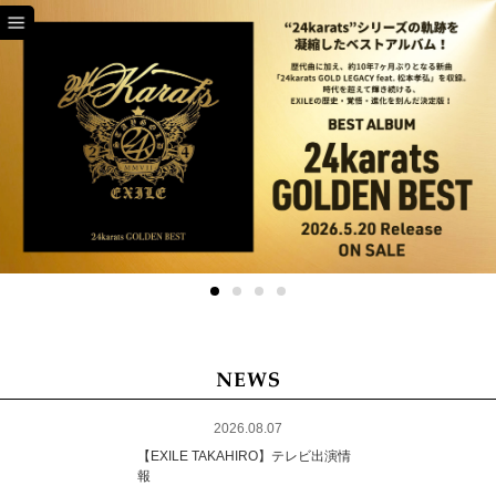
TOP
NEWS
SCHEDULE
PROFILE
DISCOGRAPHY
EX FAMILY
2026.08.07
【EXILE TAKAHIRO】テレビ出演情
報