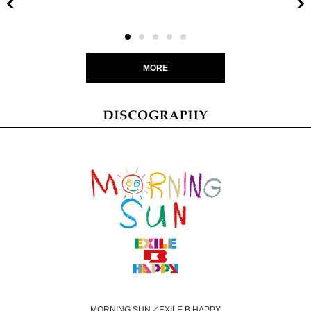
Previous
MORE
MORNING SUN／EXILE B HAPPY